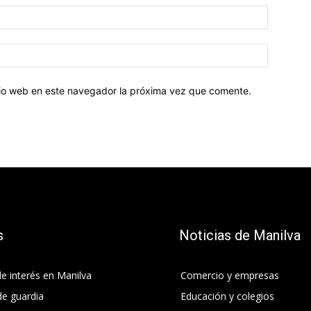
Correo
electróni
Sitio
web:
itio web en este navegador la próxima vez que comente.
s
Noticias de Manilva
e interés en Manilva
Comercio y empresas
de guardia
Educación y colegios