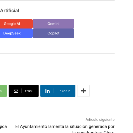
rtificial
Google AI
Gemini
DeepSeek
Copilot
p
Email
Linkedin
Artículo siguiente
gica
El Ayuntamiento lamenta la situación generada por
la constructora Otero