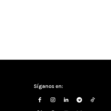
co:
Síganos en: