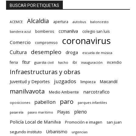
BUSCAR POR ETIQUETAS
Alcaldia
apertura
ACEMCE
autobus
baloncesto
ccmanilva
bomberos
colegio san luis
bandera azul
coronavirus
Comercio
compromiso
desempleo
Cultura
droga
escuela de música
fitur
feria
ibi
incendio
guardia civil
hacho
inauguración
Infraestructuras y obras
juzgados
Juventud y Deportes
limpieza
Maicandil
manilvavota
narcotrafico
Medio Ambiente
paro
pabellon
oposiciones
parques infantiles
pleno
Playas
pasarela
paseo maritimo
Policía Local de Manilva
Promoción e imagen
san juan
Urbanismo
segundo instituto
urgencias