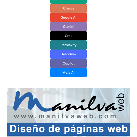
Claude
Google AI
Gemini
Grok
Perplexity
DeepSeek
Copilot
Meta AI