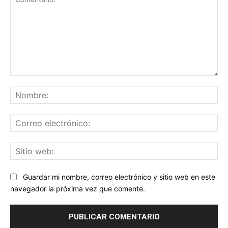
Comentario:
No
Co
ele
Sit
we
Guardar mi nombre, correo electrónico y sitio web en este
navegador la próxima vez que comente.