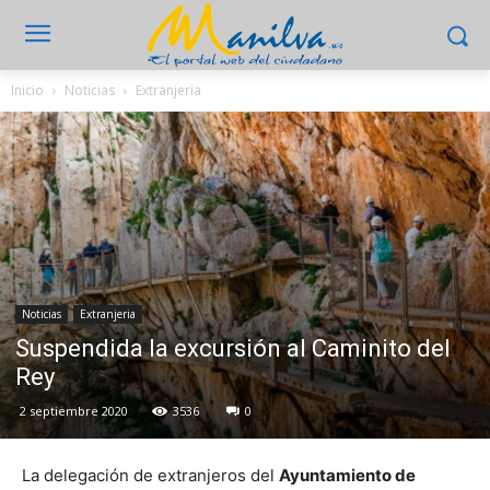
Inicio
Noticias
Extranjeria
Noticias
Extranjeria
Suspendida la excursión al Caminito del
Rey
2 septiembre 2020
3536
0
La delegación de extranjeros del
Ayuntamiento de