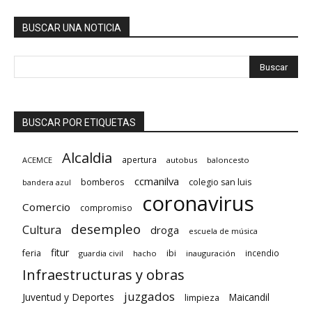
BUSCAR UNA NOTICIA
BUSCAR POR ETIQUETAS
Alcaldia
apertura
ACEMCE
autobus
baloncesto
ccmanilva
bomberos
colegio san luis
bandera azul
coronavirus
Comercio
compromiso
desempleo
Cultura
droga
escuela de música
fitur
feria
ibi
incendio
guardia civil
hacho
inauguración
Infraestructuras y obras
juzgados
Juventud y Deportes
limpieza
Maicandil