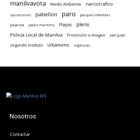
manilvavota
narcotrafico
Medio Ambiente
paro
pabellon
oposiciones
parques infantiles
pleno
Playas
pasarela
paseo maritimo
Policía Local de Manilva
Promoción e imagen
san juan
Urbanismo
segundo instituto
urgencias
Nosotros
Contactar