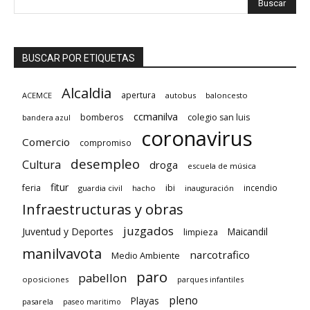
BUSCAR POR ETIQUETAS
Alcaldia
apertura
ACEMCE
autobus
baloncesto
ccmanilva
bomberos
colegio san luis
bandera azul
coronavirus
Comercio
compromiso
desempleo
Cultura
droga
escuela de música
fitur
feria
ibi
incendio
guardia civil
hacho
inauguración
Infraestructuras y obras
juzgados
Juventud y Deportes
limpieza
Maicandil
manilvavota
narcotrafico
Medio Ambiente
paro
pabellon
oposiciones
parques infantiles
pleno
Playas
pasarela
paseo maritimo