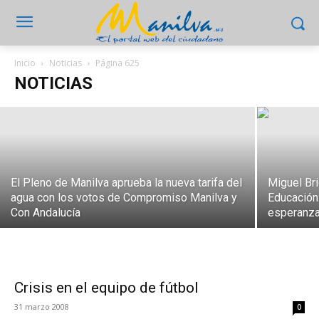
Manilva, entre los municipios andaluces
donde más se dispara el precio de la
vivienda de segunda mano
Inicio
Noticias
Página 625
NOTICIAS
6 agosto 2026
El Pleno de Manilva aprueba la nueva tarifa del
Miguel Br
agua con los votos de Compromiso Manilva y
Educación:
Con Andalucía
esperanza
Crisis en el equipo de fútbol
31 marzo 2008
0