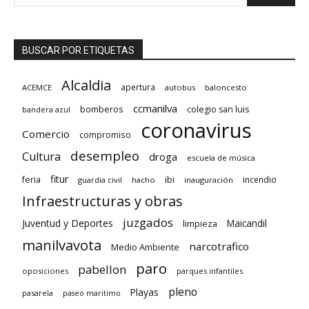
BUSCAR POR ETIQUETAS
Alcaldia
apertura
ACEMCE
autobus
baloncesto
ccmanilva
bomberos
colegio san luis
bandera azul
coronavirus
Comercio
compromiso
desempleo
Cultura
droga
escuela de música
fitur
feria
ibi
incendio
guardia civil
hacho
inauguración
Infraestructuras y obras
juzgados
Juventud y Deportes
limpieza
Maicandil
manilvavota
narcotrafico
Medio Ambiente
paro
pabellon
oposiciones
parques infantiles
pleno
Playas
pasarela
paseo maritimo