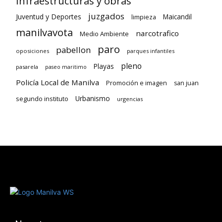
Infraestructuras y obras
juzgados
Juventud y Deportes
limpieza
Maicandil
manilvavota
narcotrafico
Medio Ambiente
paro
pabellon
oposiciones
parques infantiles
pleno
Playas
pasarela
paseo maritimo
Policía Local de Manilva
Promoción e imagen
san juan
Urbanismo
segundo instituto
urgencias