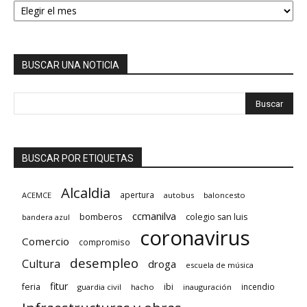
BUSCAR UNA NOTICIA
BUSCAR POR ETIQUETAS
Alcaldia
apertura
ACEMCE
autobus
baloncesto
ccmanilva
bomberos
colegio san luis
bandera azul
coronavirus
Comercio
compromiso
desempleo
Cultura
droga
escuela de música
fitur
feria
ibi
incendio
guardia civil
hacho
inauguración