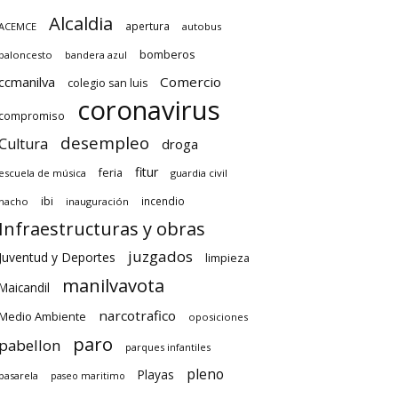
Alcaldia
apertura
ACEMCE
autobus
bomberos
baloncesto
bandera azul
ccmanilva
Comercio
colegio san luis
coronavirus
compromiso
desempleo
Cultura
droga
fitur
feria
escuela de música
guardia civil
ibi
incendio
hacho
inauguración
Infraestructuras y obras
juzgados
Juventud y Deportes
limpieza
manilvavota
Maicandil
narcotrafico
Medio Ambiente
oposiciones
paro
pabellon
parques infantiles
pleno
Playas
pasarela
paseo maritimo