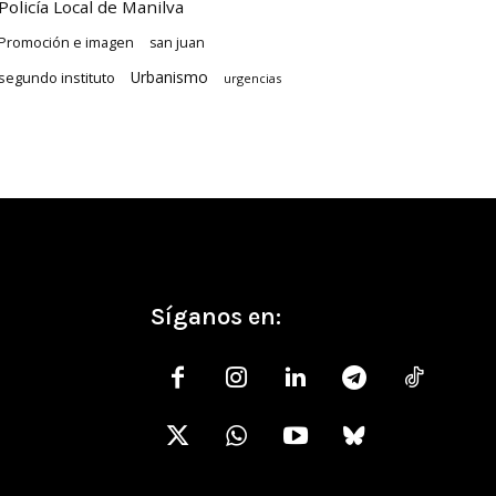
Policía Local de Manilva
Promoción e imagen
san juan
Urbanismo
segundo instituto
urgencias
Síganos en: