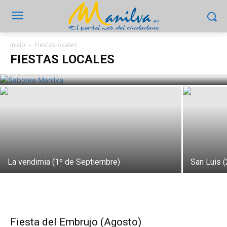
Feria gastronómica Saborea Manilva (1º
Inicio
Fiestas locales
de diciembre)
FIESTAS LOCALES
28 diciembre 2012
La vendimia (1º de Septiembre)
San Luis 
Fiesta del Embrujo (Agosto)