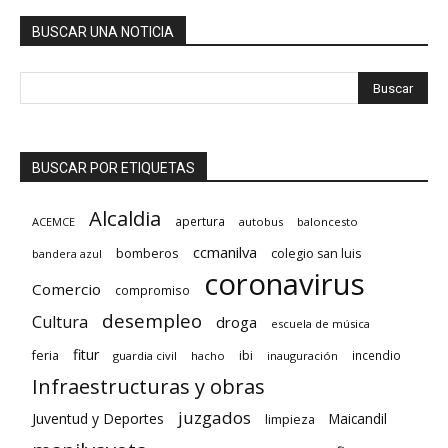
BUSCAR UNA NOTICIA
BUSCAR POR ETIQUETAS
Alcaldia
apertura
ACEMCE
autobus
baloncesto
ccmanilva
bomberos
colegio san luis
bandera azul
coronavirus
Comercio
compromiso
desempleo
Cultura
droga
escuela de música
fitur
feria
ibi
incendio
guardia civil
hacho
inauguración
Infraestructuras y obras
juzgados
Juventud y Deportes
limpieza
Maicandil