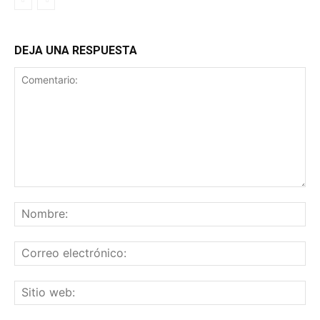
DEJA UNA RESPUESTA
Comentario:
No
Co
ele
Sit
we