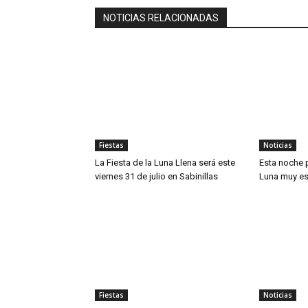
NOTICIAS RELACIONADAS
Fiestas
Noticias
La Fiesta de la Luna Llena será este
Esta noche 
viernes 31 de julio en Sabinillas
Luna muy es
Fiestas
Noticias