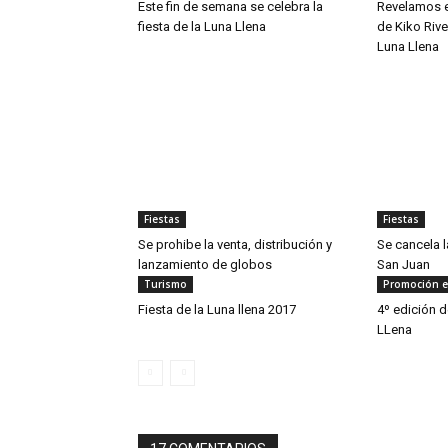
Este fin de semana se celebra la
Revelamos e
fiesta de la Luna Llena
de Kiko River
Luna Llena
Fiestas
Fiestas
Se prohibe la venta, distribución y
Se cancela l
lanzamiento de globos
San Juan
Turismo
Promoción e
Fiesta de la Luna llena 2017
4º edición d
LLena