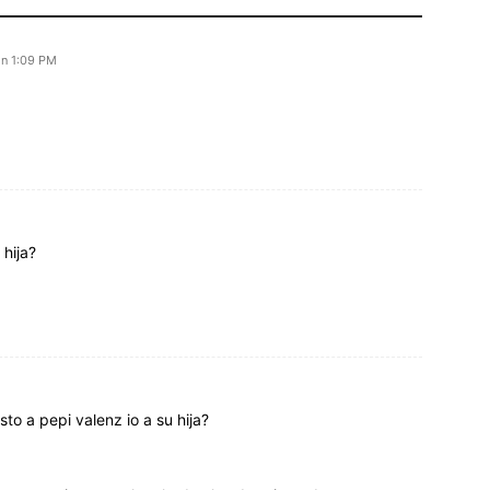
En 1:09 PM
 hija?
to a pepi valenz io a su hija?