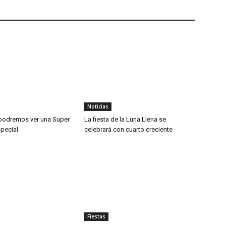
Noticias
podremos ver una Super
La fiesta de la Luna Llena se
pecial
celebrará con cuarto creciente
Fiestas