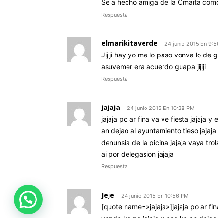
Se a hecho amiga de la Omaita como
Respuesta
elmarikitaverde
24 junio 2015 En 9:
Jijiji hay yo me lo paso vonva lo de 
asuvemer era acuerdo guapa jijiji
Respuesta
jajaja
24 junio 2015 En 10:28 PM
jajaja po ar fina va ve fiesta jajaja 
an dejao al ayuntamiento tieso jajaja
denunsia de la picina jajaja vaya trol
ai por delegasion jajaja
Respuesta
Jeje
24 junio 2015 En 10:56 PM
[quote name=»jajaja»]jajaja po ar fin