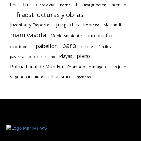
fitur
feria
ibi
incendio
guardia civil
hacho
inauguración
Infraestructuras y obras
juzgados
Juventud y Deportes
limpieza
Maicandil
manilvavota
narcotrafico
Medio Ambiente
paro
pabellon
oposiciones
parques infantiles
pleno
Playas
pasarela
paseo maritimo
Policía Local de Manilva
Promoción e imagen
san juan
Urbanismo
segundo instituto
urgencias