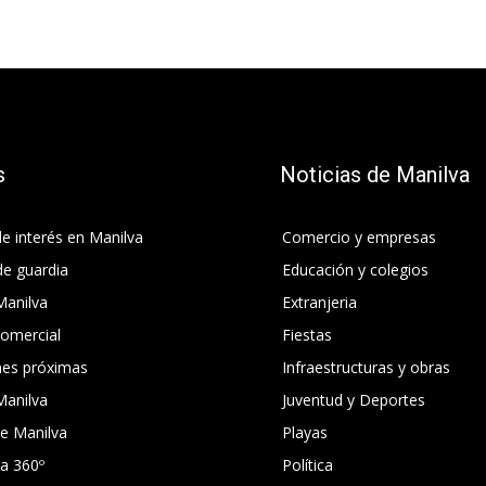
s
Noticias de Manilva
e interés en Manilva
Comercio y empresas
de guardia
Educación y colegios
Manilva
Extranjeria
comercial
Fiestas
nes próximas
Infraestructuras y obras
Manilva
Juventud y Deportes
e Manilva
Playas
ca 360º
Política