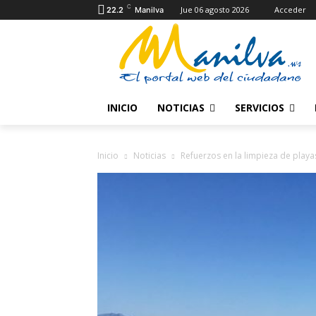
C
Jue 06 agosto 2026
Acceder
22.2
Manilva
INICIO
NOTICIAS
SERVICIOS
Inicio
Noticias
Refuerzos en la limpieza de playa