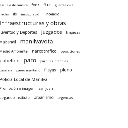
fitur
feria
escuela de música
guardia civil
ibi
incendio
hacho
inauguración
Infraestructuras y obras
juzgados
Juventud y Deportes
limpieza
manilvavota
Maicandil
narcotrafico
Medio Ambiente
oposiciones
paro
pabellon
parques infantiles
pleno
Playas
pasarela
paseo maritimo
Policía Local de Manilva
Promoción e imagen
san juan
Urbanismo
segundo instituto
urgencias