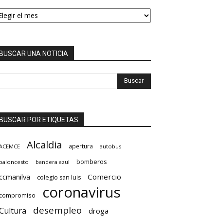
EMEROTECA
BUSCAR UNA NOTICIA
BUSCAR POR ETIQUETAS
Alcaldia
apertura
ACEMCE
autobus
bomberos
baloncesto
bandera azul
ccmanilva
Comercio
colegio san luis
coronavirus
compromiso
desempleo
Cultura
droga