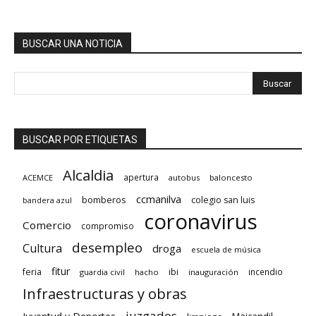
BUSCAR UNA NOTICIA
BUSCAR POR ETIQUETAS
Alcaldia
apertura
ACEMCE
autobus
baloncesto
ccmanilva
bomberos
colegio san luis
bandera azul
coronavirus
Comercio
compromiso
desempleo
Cultura
droga
escuela de música
fitur
feria
ibi
incendio
guardia civil
hacho
inauguración
Infraestructuras y obras
juzgados