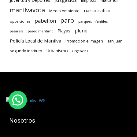
Juventud y Deportes
limpieza
Maicandil
manilvavota
narcotrafico
Medio Ambiente
paro
pabellon
oposiciones
parques infantiles
pleno
Playas
pasarela
paseo maritimo
Policía Local de Manilva
Promoción e imagen
san juan
Urbanismo
segundo instituto
urgencias
Nosotros