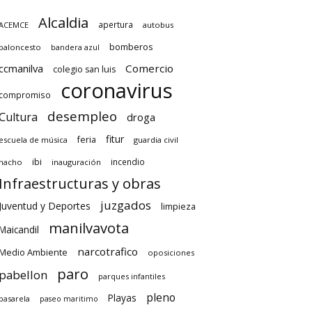
Alcaldia
apertura
ACEMCE
autobus
bomberos
baloncesto
bandera azul
ccmanilva
Comercio
colegio san luis
coronavirus
compromiso
desempleo
Cultura
droga
fitur
feria
escuela de música
guardia civil
ibi
incendio
hacho
inauguración
Infraestructuras y obras
juzgados
Juventud y Deportes
limpieza
manilvavota
Maicandil
narcotrafico
Medio Ambiente
oposiciones
paro
pabellon
parques infantiles
pleno
Playas
pasarela
paseo maritimo