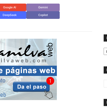
Google AI
Gemini
DeepSeek
Copilot
H