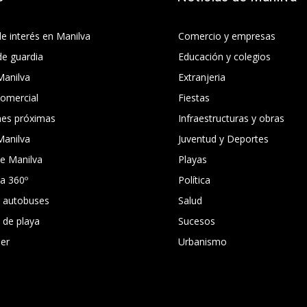
e interés en Manilva
Comercio y empresas
de guardia
Educación y colegios
Manilva
Extranjeria
comercial
Fiestas
nes próximas
Infraestructuras y obras
Manilva
Juventud y Deportes
e Manilva
Playas
ca 360º
Política
e autobuses
Salud
s de playa
Sucesos
er
Urbanismo