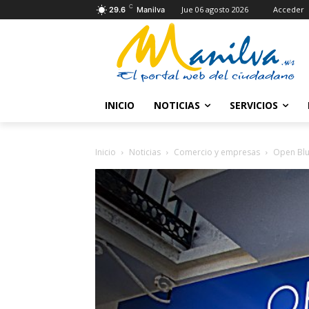
C
Jue 06 agosto 2026
Acceder
29.6
Manilva
INICIO
NOTICIAS
SERVICIOS
Inicio
Noticias
Comercio y empresas
Open Blu