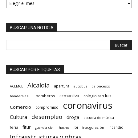
BUSCAR UNA NOTICIA
BUSCAR POR ETIQUETAS
Alcaldia
apertura
ACEMCE
autobus
baloncesto
ccmanilva
bomberos
colegio san luis
bandera azul
coronavirus
Comercio
compromiso
desempleo
Cultura
droga
escuela de música
fitur
feria
ibi
incendio
guardia civil
hacho
inauguración
Infraestructuras y obras