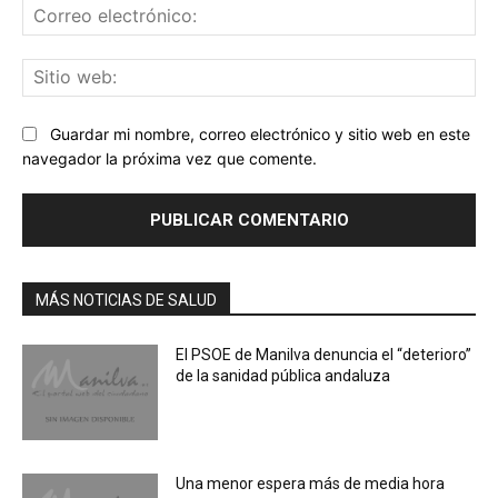
Co
ele
Sit
we
Guardar mi nombre, correo electrónico y sitio web en este
navegador la próxima vez que comente.
MÁS NOTICIAS DE SALUD
El PSOE de Manilva denuncia el “deterioro”
de la sanidad pública andaluza
Una menor espera más de media hora