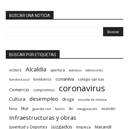
BUSCAR UNA NOTICIA
BUSCAR POR ETIQUETAS
Alcaldia
apertura
ACEMCE
autobus
baloncesto
ccmanilva
bomberos
colegio san luis
bandera azul
coronavirus
Comercio
compromiso
desempleo
Cultura
droga
escuela de música
fitur
feria
ibi
incendio
guardia civil
hacho
inauguración
Infraestructuras y obras
juzgados
Juventud y Deportes
limpieza
Maicandil