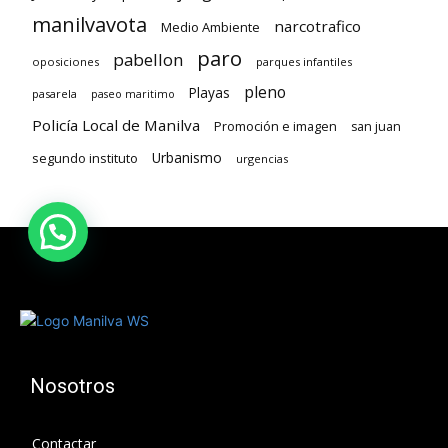
manilvavota
narcotrafico
Medio Ambiente
paro
pabellon
oposiciones
parques infantiles
pleno
Playas
pasarela
paseo maritimo
Policía Local de Manilva
Promoción e imagen
san juan
Urbanismo
segundo instituto
urgencias
Nosotros
Contactar