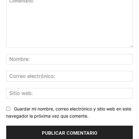
Comentario:
No
Co
ele
Sit
we
Guardar mi nombre, correo electrónico y sitio web en este
navegador la próxima vez que comente.