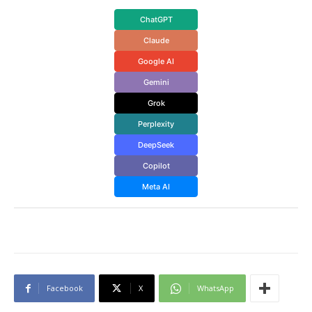
ChatGPT
Claude
Google AI
Gemini
Grok
Perplexity
DeepSeek
Copilot
Meta AI
Facebook
X
WhatsApp