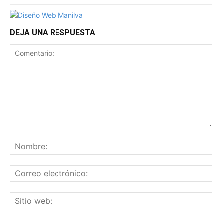
DEJA UNA RESPUESTA
Comentario:
No
Co
ele
Sit
we