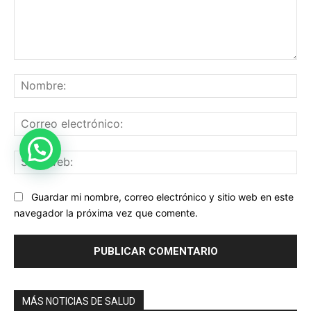
Comentario:
No
Co
ele
Sit
we
Guardar mi nombre, correo electrónico y sitio web en este
navegador la próxima vez que comente.
MÁS NOTICIAS DE SALUD