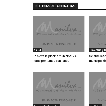
NOTICIAS RELACIONADAS
Salud
Juventud y 
Se cierra la piscina municipal 24
Se abre la t
horas por temas sanitarios
municipal d