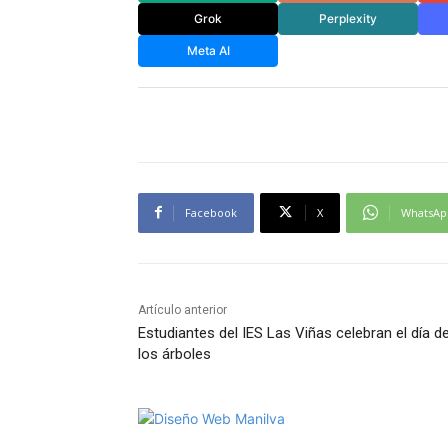
Grok
Perplexity
Meta AI
Facebook
X
WhatsAp
Artículo anterior
Estudiantes del IES Las Viñas celebran el día d
los árboles