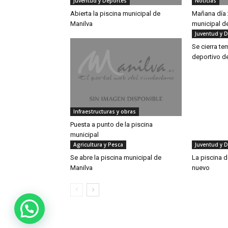
Juventud y Deportes
Noticias
Abierta la piscina municipal de
Mañana día 2
Manilva
municipal d
Juventud y 
Se cierra te
deportivo de
Infraestructuras y obras
Puesta a punto de la piscina
municipal
Agricultura y Pesca
Juventud y 
Se abre la piscina municipal de
La piscina d
Manilva
nuevo