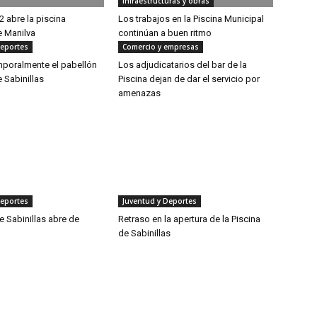
Infraestructuras y obras
 abre la piscina
Los trabajos en la Piscina Municipal
e Manilva
continúan a buen ritmo
Deportes
Comercio y empresas
mporalmente el pabellón
Los adjudicatarios del bar de la
 Sabinillas
Piscina dejan de dar el servicio por
amenazas
Deportes
Juventud y Deportes
e Sabinillas abre de
Retraso en la apertura de la Piscina
de Sabinillas