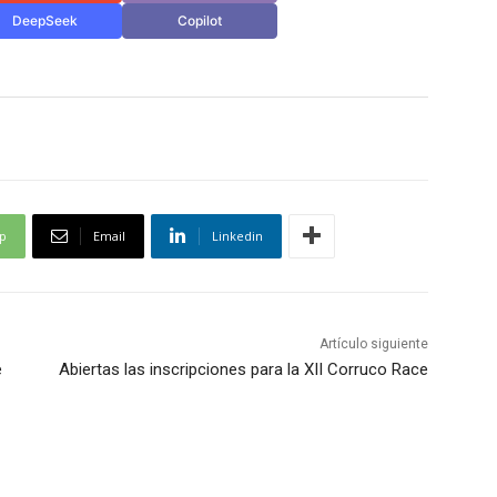
DeepSeek
Copilot
p
Email
Linkedin
Artículo siguiente
e
Abiertas las inscripciones para la XII Corruco Race