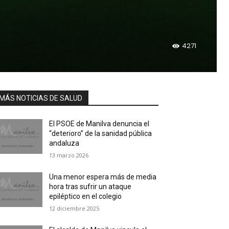
4271
MÁS NOTICIAS DE SALUD
El PSOE de Manilva denuncia el
“deterioro” de la sanidad pública
andaluza
13 marzo 2026
Una menor espera más de media
hora tras sufrir un ataque
epiléptico en el colegio
12 diciembre 2025