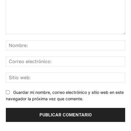
Comentario:
No
Co
ele
Sit
we
Guardar mi nombre, correo electrónico y sitio web en este
navegador la próxima vez que comente.