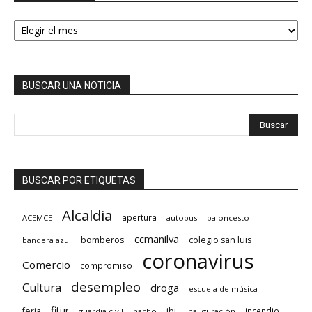
HEMEROTECA
BUSCAR UNA NOTICIA
BUSCAR POR ETIQUETAS
Alcaldia
apertura
ACEMCE
autobus
baloncesto
ccmanilva
bomberos
colegio san luis
bandera azul
coronavirus
Comercio
compromiso
desempleo
Cultura
droga
escuela de música
fitur
feria
ibi
incendio
guardia civil
hacho
inauguración