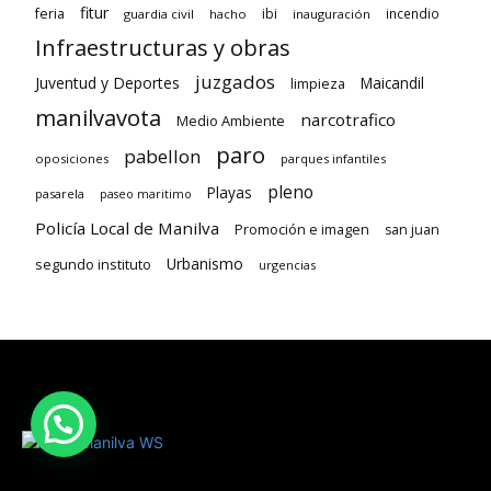
fitur
feria
ibi
incendio
guardia civil
hacho
inauguración
Infraestructuras y obras
juzgados
Juventud y Deportes
limpieza
Maicandil
manilvavota
narcotrafico
Medio Ambiente
paro
pabellon
oposiciones
parques infantiles
pleno
Playas
pasarela
paseo maritimo
Policía Local de Manilva
Promoción e imagen
san juan
Urbanismo
segundo instituto
urgencias