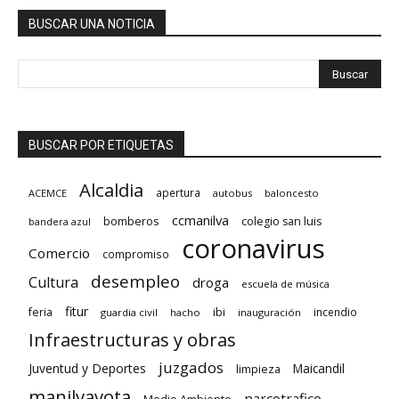
BUSCAR UNA NOTICIA
BUSCAR POR ETIQUETAS
Alcaldia
apertura
ACEMCE
autobus
baloncesto
ccmanilva
bomberos
colegio san luis
bandera azul
coronavirus
Comercio
compromiso
desempleo
Cultura
droga
escuela de música
fitur
feria
ibi
incendio
guardia civil
hacho
inauguración
Infraestructuras y obras
juzgados
Juventud y Deportes
limpieza
Maicandil
manilvavota
narcotrafico
Medio Ambiente