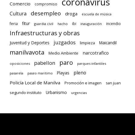
coronavirus
Comercio
compromiso
desempleo
Cultura
droga
escuela de música
fitur
feria
ibi
incendio
guardia civil
hacho
inauguración
Infraestructuras y obras
juzgados
Juventud y Deportes
limpieza
Maicandil
manilvavota
narcotrafico
Medio Ambiente
paro
pabellon
oposiciones
parques infantiles
pleno
Playas
pasarela
paseo maritimo
Policía Local de Manilva
Promoción e imagen
san juan
Urbanismo
segundo instituto
urgencias