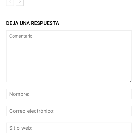
DEJA UNA RESPUESTA
Comentario:
No
Co
ele
Sit
we