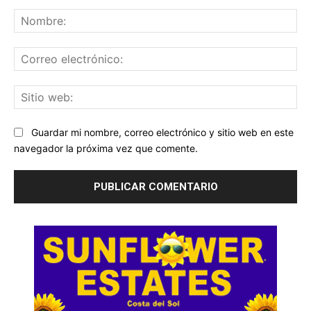
Comentario:
No
Co
ele
Sit
we
Guardar mi nombre, correo electrónico y sitio web en este
navegador la próxima vez que comente.