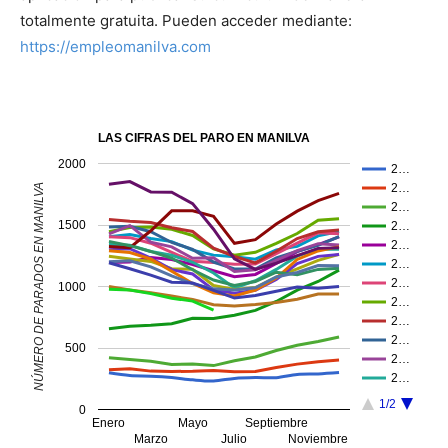
totalmente gratuita. Pueden acceder mediante:
https://empleomanilva.com
LAS CIFRAS DEL PARO EN MANILVA
2000
2…
2…
NÚMERO DE PARADOS EN MANILVA
2…
1500
2…
2…
2…
2…
1000
2…
2…
2…
500
2…
2…
1/2
0
Enero
Mayo
Septiembre
Marzo
Julio
Noviembre