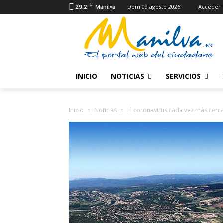
C
Dom 09 agosto 2026
Acceder
29.2
Manilva
INICIO
NOTICIAS
SERVICIOS
Inicio
Noticias
El coronavirus cada vez más cerc