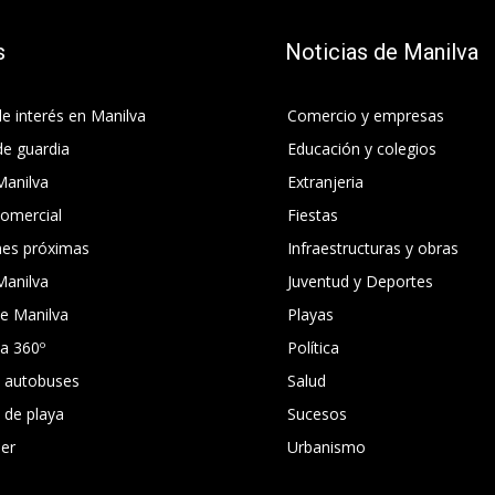
s
Noticias de Manilva
e interés en Manilva
Comercio y empresas
de guardia
Educación y colegios
Manilva
Extranjeria
comercial
Fiestas
nes próximas
Infraestructuras y obras
Manilva
Juventud y Deportes
e Manilva
Playas
ca 360º
Política
e autobuses
Salud
s de playa
Sucesos
er
Urbanismo