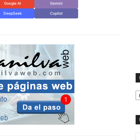
Google AI
Gemini
DeepSeek
Copilot
H