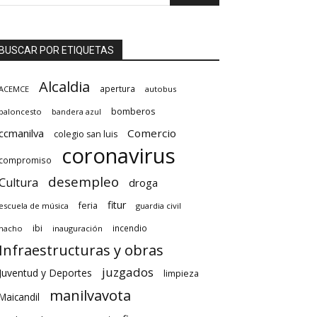
BUSCAR POR ETIQUETAS
Alcaldia
apertura
ACEMCE
autobus
bomberos
baloncesto
bandera azul
ccmanilva
Comercio
colegio san luis
coronavirus
compromiso
desempleo
Cultura
droga
fitur
feria
escuela de música
guardia civil
ibi
incendio
hacho
inauguración
Infraestructuras y obras
juzgados
Juventud y Deportes
limpieza
manilvavota
Maicandil