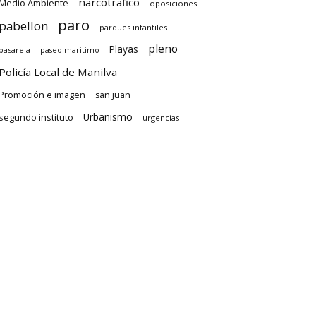
narcotrafico
Medio Ambiente
oposiciones
paro
pabellon
parques infantiles
pleno
Playas
pasarela
paseo maritimo
Policía Local de Manilva
Promoción e imagen
san juan
Urbanismo
segundo instituto
urgencias