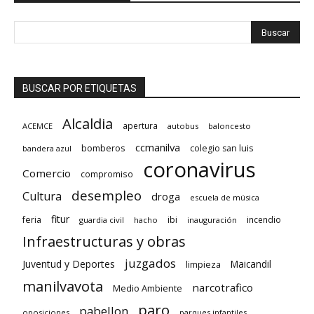
BUSCAR POR ETIQUETAS
Alcaldia
apertura
ACEMCE
autobus
baloncesto
ccmanilva
bomberos
colegio san luis
bandera azul
coronavirus
Comercio
compromiso
desempleo
Cultura
droga
escuela de música
fitur
feria
ibi
incendio
guardia civil
hacho
inauguración
Infraestructuras y obras
juzgados
Juventud y Deportes
limpieza
Maicandil
manilvavota
narcotrafico
Medio Ambiente
paro
pabellon
oposiciones
parques infantiles