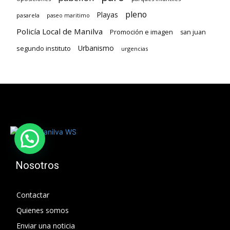
pleno
Playas
pasarela
paseo maritimo
Policía Local de Manilva
Promoción e imagen
san juan
Urbanismo
segundo instituto
urgencias
Nosotros
Contactar
Quienes somos
Enviar una noticia