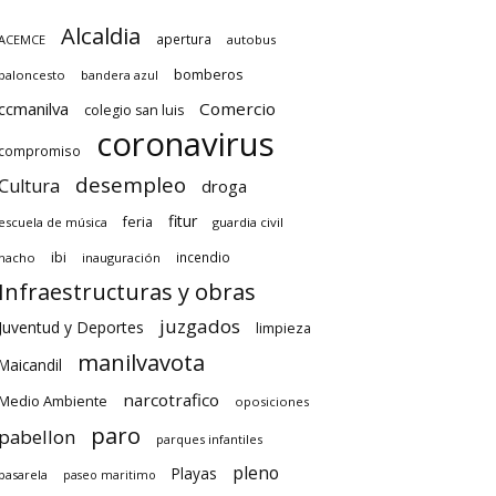
Alcaldia
apertura
ACEMCE
autobus
bomberos
baloncesto
bandera azul
ccmanilva
Comercio
colegio san luis
coronavirus
compromiso
desempleo
Cultura
droga
fitur
feria
escuela de música
guardia civil
ibi
incendio
hacho
inauguración
Infraestructuras y obras
juzgados
Juventud y Deportes
limpieza
manilvavota
Maicandil
narcotrafico
Medio Ambiente
oposiciones
paro
pabellon
parques infantiles
pleno
Playas
pasarela
paseo maritimo