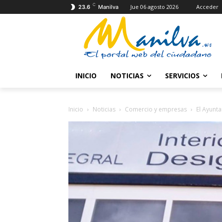
C
Jue 06 agosto 2026
Acceder
23.6
Manilva
INICIO
NOTICIAS
SERVICIOS
Inicio
Noticias
Comercio y empresas
El Ayunt