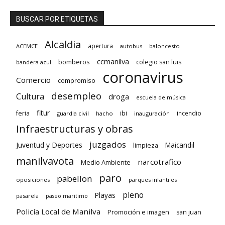
BUSCAR POR ETIQUETAS
Alcaldia
apertura
ACEMCE
autobus
baloncesto
ccmanilva
bomberos
colegio san luis
bandera azul
coronavirus
Comercio
compromiso
desempleo
Cultura
droga
escuela de música
fitur
feria
ibi
incendio
guardia civil
hacho
inauguración
Infraestructuras y obras
juzgados
Juventud y Deportes
limpieza
Maicandil
manilvavota
narcotrafico
Medio Ambiente
paro
pabellon
oposiciones
parques infantiles
pleno
Playas
pasarela
paseo maritimo
Policía Local de Manilva
Promoción e imagen
san juan