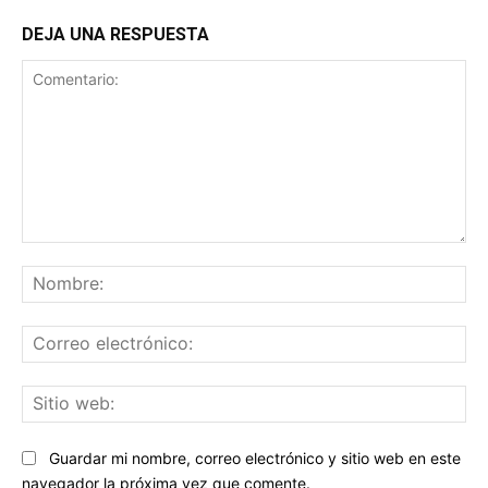
DEJA UNA RESPUESTA
Comentario:
No
Co
ele
Sit
we
Guardar mi nombre, correo electrónico y sitio web en este
navegador la próxima vez que comente.