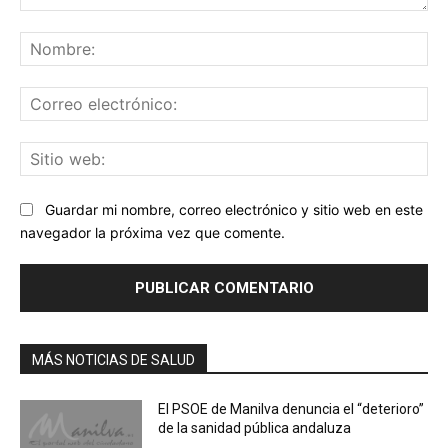
Comentario:
No
Co
ele
Sit
we
Guardar mi nombre, correo electrónico y sitio web en este
navegador la próxima vez que comente.
MÁS NOTICIAS DE SALUD
El PSOE de Manilva denuncia el “deterioro”
de la sanidad pública andaluza