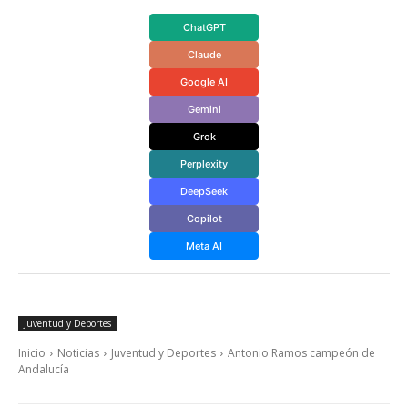
ChatGPT
Claude
Google AI
Gemini
Grok
Perplexity
DeepSeek
Copilot
Meta AI
Juventud y Deportes
Inicio
Noticias
Juventud y Deportes
Antonio Ramos campeón de
Andalucía