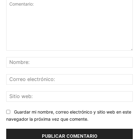
Comentario:
No
Co
ele
Sit
we
Guardar mi nombre, correo electrónico y sitio web en este
navegador la próxima vez que comente.