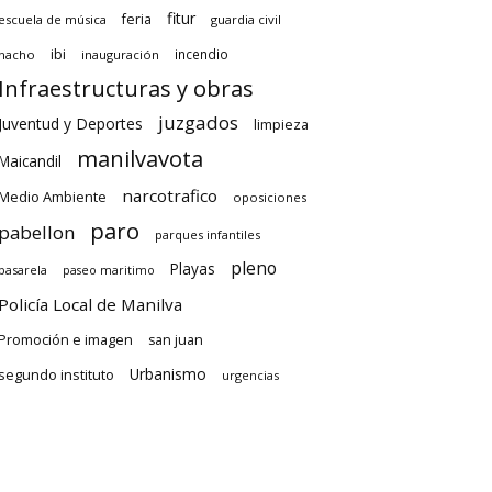
fitur
feria
escuela de música
guardia civil
ibi
incendio
hacho
inauguración
Infraestructuras y obras
juzgados
Juventud y Deportes
limpieza
manilvavota
Maicandil
narcotrafico
Medio Ambiente
oposiciones
paro
pabellon
parques infantiles
pleno
Playas
pasarela
paseo maritimo
Policía Local de Manilva
Promoción e imagen
san juan
Urbanismo
segundo instituto
urgencias