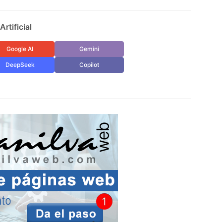
rtificial
Google AI
Gemini
DeepSeek
Copilot