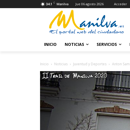
C
Jue 06 agosto 2026
Acceder
34.1
Manilva
INICIO
NOTICIAS
SERVICIOS
Inicio
Noticias
Juventud y Deportes
Anton Samo