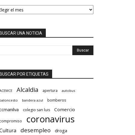
EMEROTECA
BUSCAR UNA NOTICIA
BUSCAR POR ETIQUETAS
Alcaldia
apertura
ACEMCE
autobus
bomberos
baloncesto
bandera azul
ccmanilva
Comercio
colegio san luis
coronavirus
compromiso
desempleo
Cultura
droga