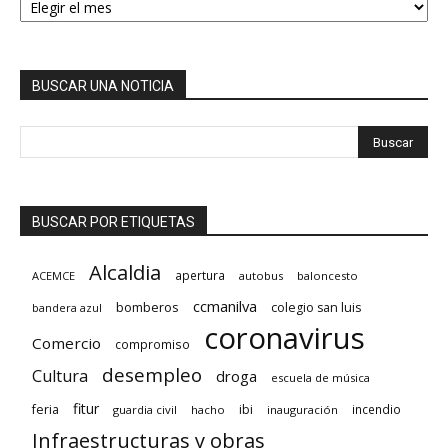
BUSCAR UNA NOTICIA
BUSCAR POR ETIQUETAS
Alcaldia
apertura
ACEMCE
autobus
baloncesto
ccmanilva
bomberos
colegio san luis
bandera azul
coronavirus
Comercio
compromiso
desempleo
Cultura
droga
escuela de música
fitur
feria
ibi
incendio
guardia civil
hacho
inauguración
Infraestructuras y obras