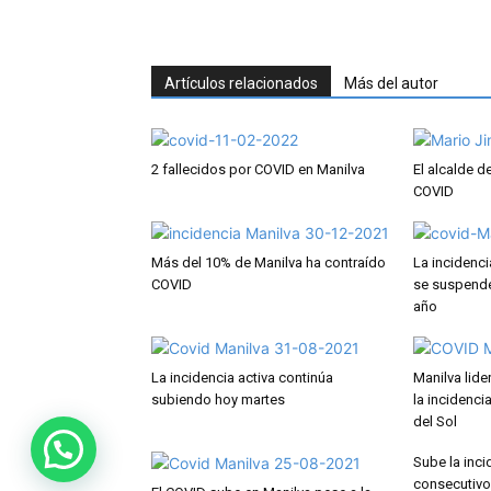
Artículos relacionados
Más del autor
2 fallecidos por COVID en Manilva
El alcalde d
COVID
Más del 10% de Manilva ha contraído
La incidenc
COVID
se suspenden
año
La incidencia activa continúa
Manilva lide
subiendo hoy martes
la incidenci
del Sol
Sube la inc
consecutivo