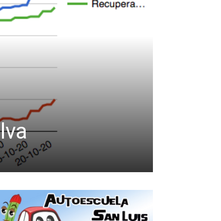
lva
masaje Sabinillas