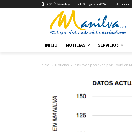
C
Sáb 08 agosto 2026
Acceder
26.1
Manilva
INICIO
NOTICIAS
SERVICIOS
Inicio
Noticias
7 nuevos positivos por Covid en M