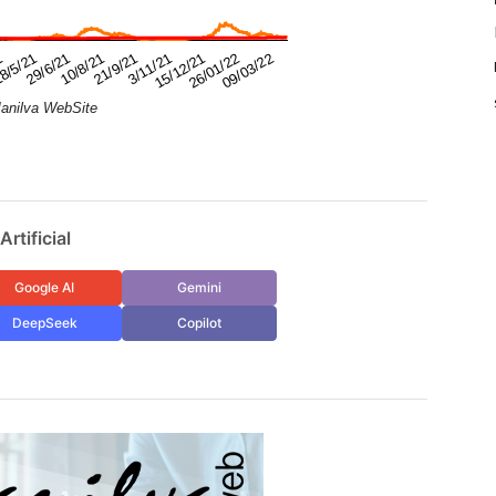
3/11/21
15/12/21
26/01/22
09/03/22
1
8/5/21
29/6/21
10/8/21
21/9/21
anilva WebSite
rtificial
Google AI
Gemini
DeepSeek
Copilot