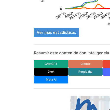
0
20/10/20
1/12/20
12/1/21
23/2/21
06/4/2
1
28/7/20
8/9/20
M
Ver más estadísticas
Resumir este contenido con Inteligencia A
ChatGPT
Claude
Grok
Perplexity
Meta AI