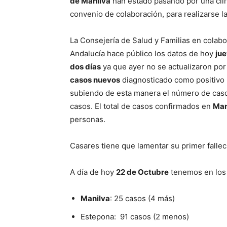
de Manilva
han estado pasando por una clíni
convenio de colaboración, para realizarse 
La Consejería de Salud y Familias en colabor
Andalucía hace público los datos de hoy
ju
dos días
ya que ayer no se actualizaron po
casos nuevos
diagnosticado como positivo 
subiendo de esta manera el número de casos 
casos. El total de casos confirmados en
Man
personas.
Casares tiene que lamentar su primer fallec
A día de hoy
22 de Octubre
tenemos en lo
Manilva
: 25 casos (4 más)
Estepona: 91 casos (2 menos)