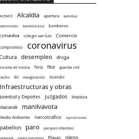
Alcaldia
apertura
ACEMCE
autobus
bomberos
baloncesto
bandera azul
ccmanilva
Comercio
colegio san luis
coronavirus
compromiso
desempleo
Cultura
droga
fitur
feria
escuela de música
guardia civil
ibi
incendio
hacho
inauguración
Infraestructuras y obras
juzgados
Juventud y Deportes
limpieza
manilvavota
Maicandil
narcotrafico
Medio Ambiente
oposiciones
paro
pabellon
parques infantiles
pleno
Playas
pasarela
paseo maritimo