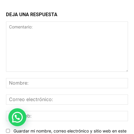
DEJA UNA RESPUESTA
Comentario:
No
Co
ele
Sit
we
Guardar mi nombre, correo electrónico y sitio web en este