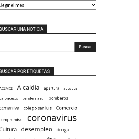
BUSCAR UNA NOTICIA
BUSCAR POR ETIQUETAS
Alcaldia
apertura
ACEMCE
autobus
bomberos
baloncesto
bandera azul
ccmanilva
Comercio
colegio san luis
coronavirus
compromiso
desempleo
Cultura
droga