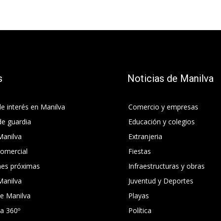
s
Noticias de Manilva
e interés en Manilva
Comercio y empresas
de guardia
Educación y colegios
Manilva
Extranjeria
comercial
Fiestas
nes próximas
Infraestructuras y obras
Manilva
Juventud y Deportes
e Manilva
Playas
ca 360º
Política