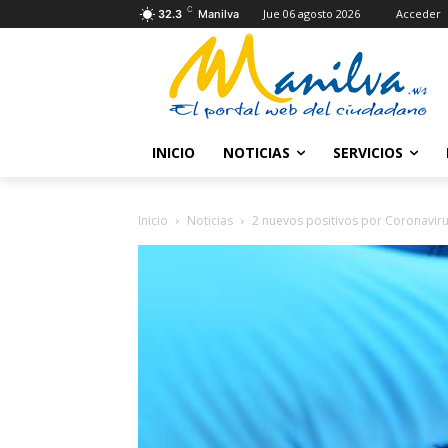
C
Jue 06 agosto 2026
Acceder
32.3
Manilva
INICIO
NOTICIAS
SERVICIOS
Inicio
Noticias
2 nuevos positivos por Coronaviru