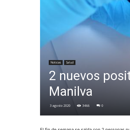
Noticias
Salud
2 nuevos posi
Manilva
3 agosto 2020
3466
0
El fin de semana se salda con 2 personas n