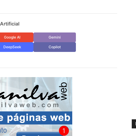
rtificial
Google AI
Gemini
DeepSeek
Copilot
H