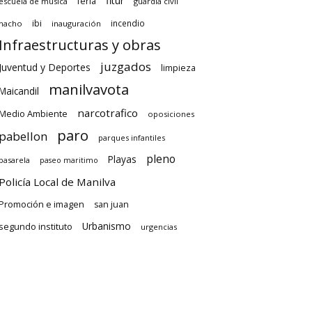
fitur
feria
escuela de música
guardia civil
ibi
incendio
hacho
inauguración
Infraestructuras y obras
juzgados
Juventud y Deportes
limpieza
manilvavota
Maicandil
narcotrafico
Medio Ambiente
oposiciones
paro
pabellon
parques infantiles
pleno
Playas
pasarela
paseo maritimo
Policía Local de Manilva
Promoción e imagen
san juan
Urbanismo
segundo instituto
urgencias