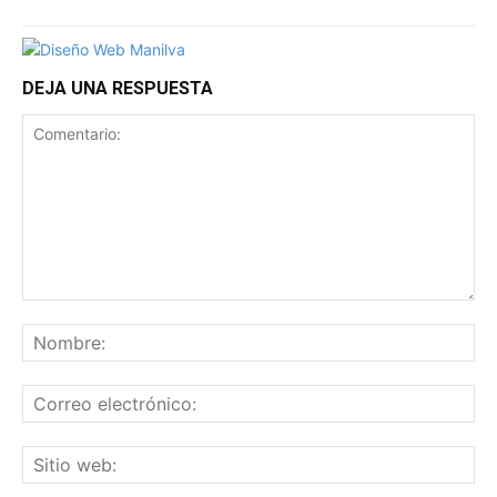
DEJA UNA RESPUESTA
Comentario:
No
Co
ele
Sit
we