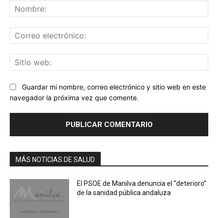
No
Co
ele
Sit
we
Guardar mi nombre, correo electrónico y sitio web en este
navegador la próxima vez que comente.
MÁS NOTICIAS DE SALUD
El PSOE de Manilva denuncia el “deterioro”
de la sanidad pública andaluza