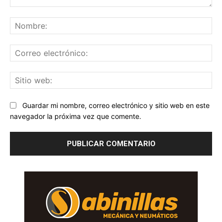
Comentario:
No
Co
ele
Sit
we
Guardar mi nombre, correo electrónico y sitio web en este
navegador la próxima vez que comente.