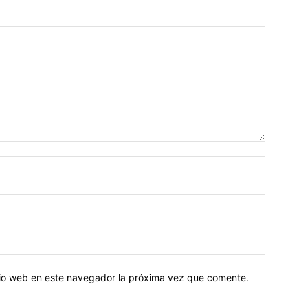
Nombre:
Correo
electróni
Sitio
web:
itio web en este navegador la próxima vez que comente.