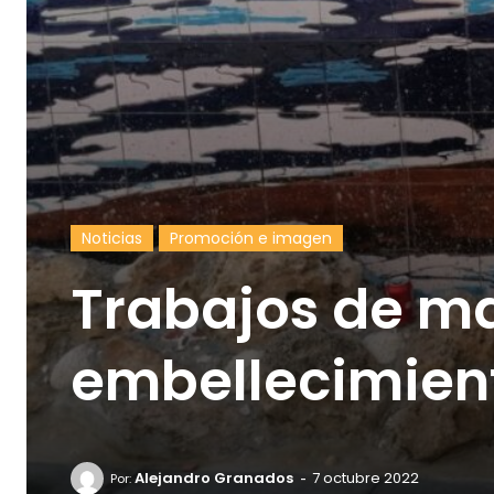
Noticias
Promoción e imagen
Trabajos de m
embellecimien
-
Alejandro Granados
7 octubre 2022
Por: