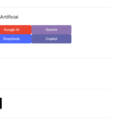
rtificial
Google AI
Gemini
DeepSeek
Copilot