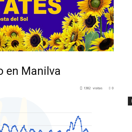
o en Manilva
1382
visitas
0