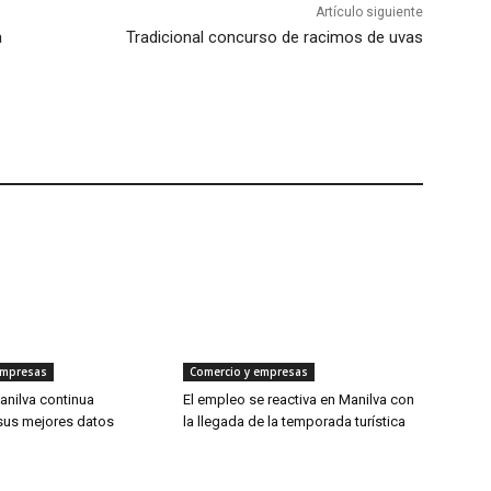
Artículo siguiente
a
Tradicional concurso de racimos de uvas
empresas
Comercio y empresas
anilva continua
El empleo se reactiva en Manilva con
us mejores datos
la llegada de la temporada turística