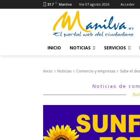
C
Vie 07 agosto 2026
Acceder
31.7
Manilva
INICIO
NOTICIAS
SERVICIOS
Inicio
Noticias
Comercio y empresas
Sube el de
Noticias de com
Sun