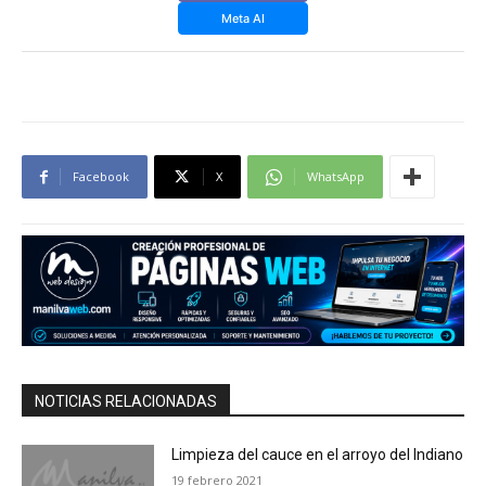
Meta AI
Facebook
X
WhatsApp
NOTICIAS RELACIONADAS
Limpieza del cauce en el arroyo del Indiano
19 febrero 2021