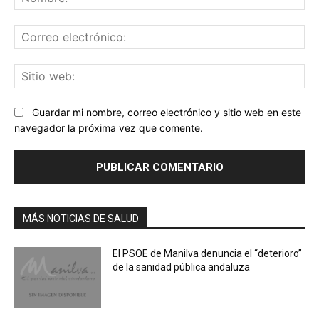
Co
ele
Sit
we
Guardar mi nombre, correo electrónico y sitio web en este
navegador la próxima vez que comente.
MÁS NOTICIAS DE SALUD
El PSOE de Manilva denuncia el “deterioro”
de la sanidad pública andaluza