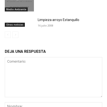
Medio Ambiente
Limpieza arroyo Estanquillo
Otras noticias
16 julio 2008
DEJA UNA RESPUESTA
Comentario:
No