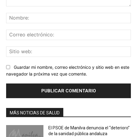
Comentario:
No
Co
ele
Sit
we
Guardar mi nombre, correo electrónico y sitio web en este
navegador la próxima vez que comente.
MÁS NOTICIAS DE SALUD
El PSOE de Manilva denuncia el “deterioro”
de la sanidad pública andaluza