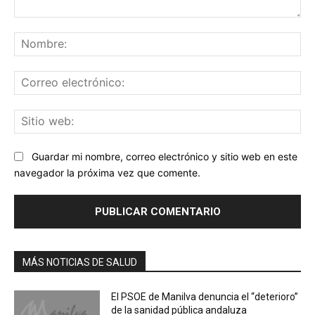
Comentario:
No
Co
ele
Sit
we
Guardar mi nombre, correo electrónico y sitio web en este
navegador la próxima vez que comente.
MÁS NOTICIAS DE SALUD
El PSOE de Manilva denuncia el “deterioro”
de la sanidad pública andaluza